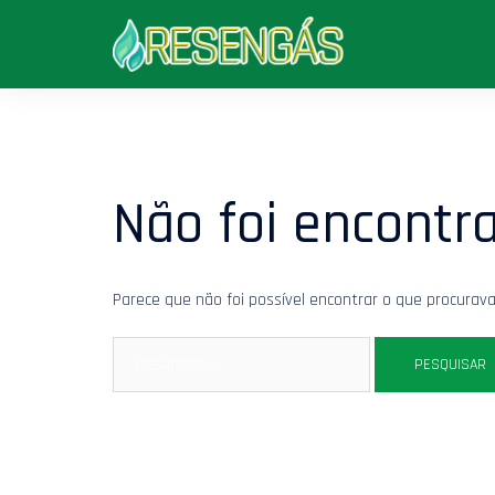
Saltar
para
o
conteúdo
Não foi encontr
Parece que não foi possível encontrar o que procurav
Pesquisar
por: