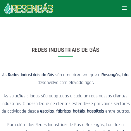
Saltar
Alte
para
men
o
conteúdo
REDES INDUSTRIAIS DE GÁS
As
Redes Industriais de Gás
são uma área em que a
Resengás, Lda.
desenvolve com elevado rigor.
As soluções criadas são adaptadas a cada um dos nossos clientes
industriais. O nosso leque de clientes estende-se por vários sectores
de actividade desde
escolas
,
fábricas
,
hotéis
,
hospitais
entre outros.
Para além das Redes Industriais de Gás a Resengás, Lda. faz a